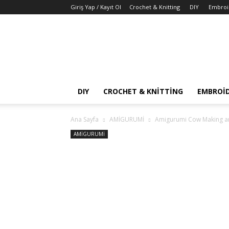
Giriş Yap / Kayıt Ol
Crochet & Knitting
DIY
Embroi
DIY
CROCHET & KNITTING
EMBROID
Ana Sayfa
AMİGURUMİ
Amigurumi Cow Making a
AMİGURUMİ