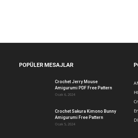
POPÜLER MESAJLAR
P
Crochet Jerry Mouse
A
Amigurumi PDF Free Pattern
H
Ocak 6, 2024
Cr
E
Crochet Sakura Kimono Bunny
Amigurumi Free Pattern
D
Ocak 5, 2024