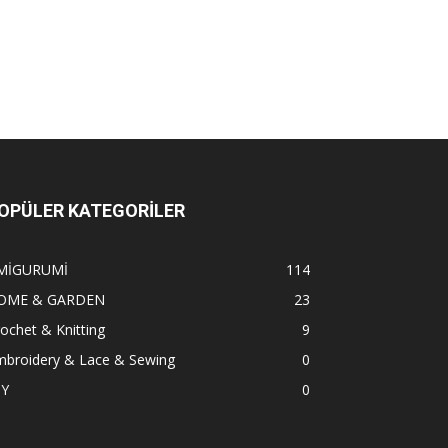
OPÜLER KATEGORİLER
MİGURUMİ
114
OME & GARDEN
23
ochet & Knitting
9
mbroidery & Lace & Sewing
0
IY
0