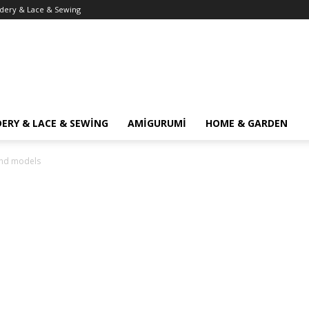
dery & Lace & Sewing
ERY & LACE & SEWING
AMİGURUMİ
HOME & GARDEN
nd models